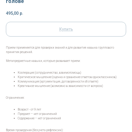
голове
495,00
р.
Купить
Прием применяется для проверки знаний и для развития навыка группового
принятия решений.
Метапредметные навыки, которые развивает прием:
Кооперация (сотрудничество, взаимопомощь)
Критическое мышление (оценка и сравнение ответов одноклассников)
Коммуникация (аргументация, договоренности об ответе)
Креативное мышление (возможно в зависимости от вопроса)
Ограничения:
Возраст - от 9 лет
Предмет – нет ограничений
Содержание – нет ограничений
Время проведения (без учета рефлексии):